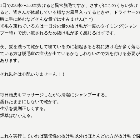
1日で250本〜350本抜けると異常脱毛ですが、さすがにこのくらい抜け
ると、皆さんが体感している様なお風呂入ってるときや、ドライヤーの
時に手に絡むなどそんな量ではすみません(*_*)
※毛を束ねている方は一日分の量の抜け毛が一度のタイミング(シャン
プー時）で洗い流されるため抜け毛が多く感じるはずです。
夜、髪を洗って乾かして寝ているのに朝起きると枕に抜け毛が多く落ち
ている方は脱毛症の症状が出ているかもしれないので気を付ける必要が
あります。
それ以外は心配いりませーん！！
毎日頭皮をマッサージしながら清潔にシャンプーする。
濡れたままにしないで乾かす。
生活を規則正しくする。
煙草はひかえる。
これを実行していれば遺伝性の抜け毛以外はほとんどの方が抜け毛で悩