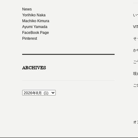
News
Yorihiko Naka
い
Machiko Kimura
Ayumi Yamada
V
FaceBook Page
Pinterest
そ
か
ご
ARCHIVES
現
ご
オ