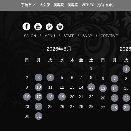
宇治市 ／ 大久保 美容院 美容室 VITHEO（ヴィセオ）
SALON
/
MENU
/
STAFF
/
SNAP
/
CREATIVE
2026年8月
202
日
月
火
水
木
金
土
日
月
火
1
1
2
3
4
5
6
7
8
6
7
8
9
10
11
12
13
14
15
13
14
15
16
17
18
19
20
21
22
20
21
22
23
24
25
26
27
28
29
27
28
29
30
31