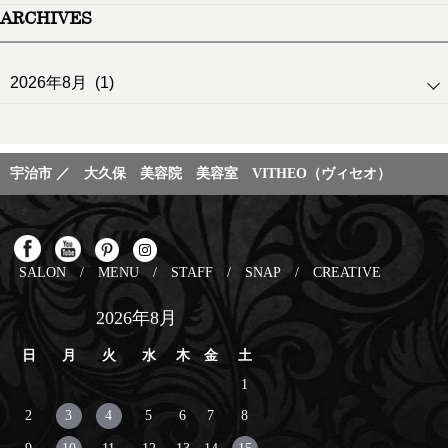
ARCHIVES
宇治市 ／ 大久保 美容院 美容室 VITHEO（ヴィセオ）
SALON
/
MENU
/
STAFF
/
SNAP
/
CREATIVE
2026年8月
日
月
火
水
木
金
土
1
2
3
4
5
6
7
8